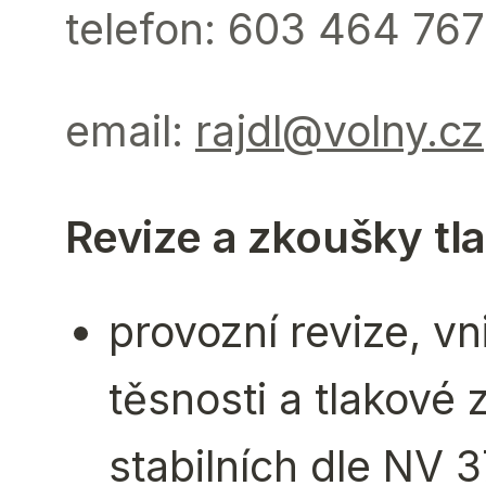
telefon: ‭603 464 767‬
email:
rajdl@volny.cz
Revize a zkoušky tl
provozní revize, vn
těsnosti a tlakové
stabilních dle NV 