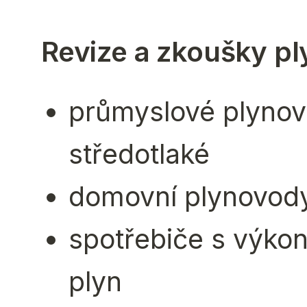
Revize a zkoušky pl
průmyslové plynovo
středotlaké
domovní plynovody
spotřebiče s výko
plyn