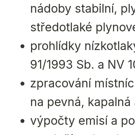
nádoby stabilní, pl
středotlaké plynov
prohlídky nízkotla
91/1993 Sb. a NV 1
zpracování místníc
na pevná, kapalná 
výpočty emisí a po